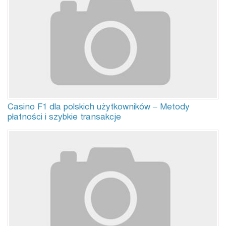
Casino F1 dla polskich użytkowników – Metody
płatności i szybkie transakcje