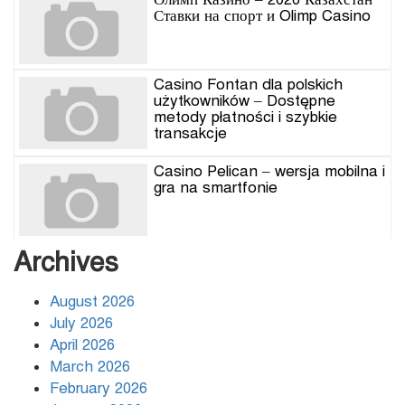
Ставки на спорт и Olimp Casino
Casino Fontan dla polskich
użytkowników – Dostępne
metody płatności i szybkie
transakcje
Casino Pelican – wersja mobilna i
gra na smartfonie
Archives
Casino F1 dla polskich
użytkowników – Metody
płatności i szybkie transakcje
August 2026
July 2026
Casinozer — Inscription ▷
April 2026
Bonus 100 FreeSpins (NO
March 2026
WAGER)
February 2026