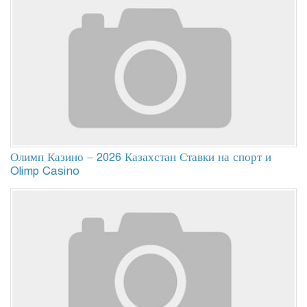
Олимп Казино – 2026 Казахстан Ставки на спорт и
Olimp Casino