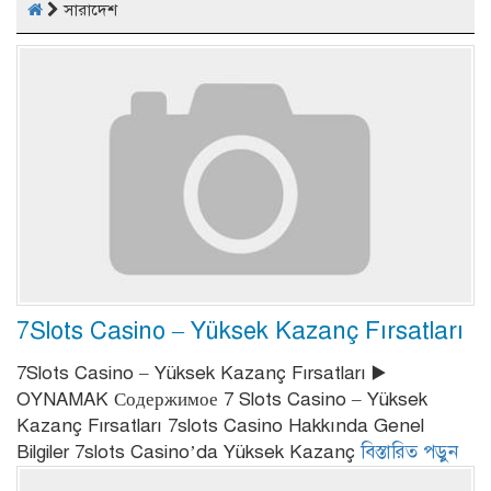
সারাদেশ
7Slots Casino – Yüksek Kazanç Fırsatları
7Slots Casino – Yüksek Kazanç Fırsatları ▶️
OYNAMAK Содержимое 7 Slots Casino – Yüksek
Kazanç Fırsatları 7slots Casino Hakkında Genel
Bilgiler 7slots Casino’da Yüksek Kazanç
বিস্তারিত পড়ুন