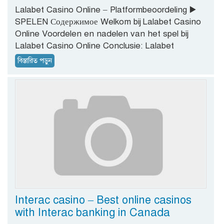
Lalabet Casino Online – Platformbeoordeling ▶️
SPELEN Содержимое Welkom bij Lalabet Casino
Online Voordelen en nadelen van het spel bij
Lalabet Casino Online Conclusie: Lalabet
বিস্তারিত পড়ুন
Interac casino – Best online casinos
with Interac banking in Canada