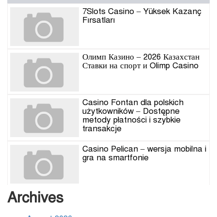
7Slots Casino – Yüksek Kazanç
Fırsatları
Олимп Казино – 2026 Казахстан
Ставки на спорт и Olimp Casino
Casino Fontan dla polskich
użytkowników – Dostępne
metody płatności i szybkie
transakcje
Casino Pelican – wersja mobilna i
gra na smartfonie
Archives
Casino F1 dla polskich
użytkowników – Metody
płatności i szybkie transakcje