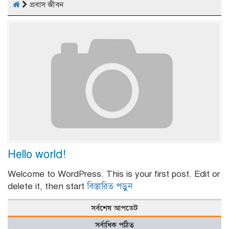
প্রবাস জীবন
Hello world!
Welcome to WordPress. This is your first post. Edit or
delete it, then start
বিস্তারিত পড়ুন
সর্বশেষ আপডেট
সর্বাধিক পঠিত