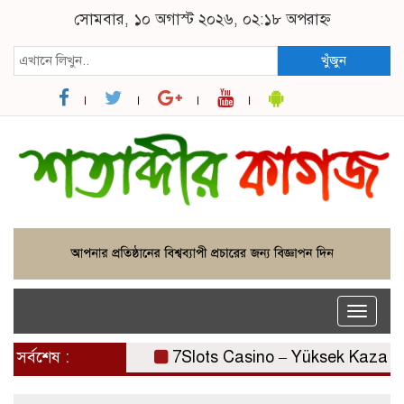
সোমবার, ১০ অগাস্ট ২০২৬, ০২:১৮ অপরাহ্ন
খুঁজুন
Toggle
naviga
সর্বশেষ :
7Slots Casino – Yüksek Kazanç F